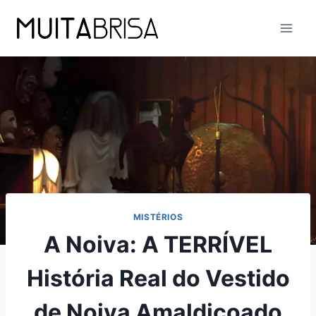
Skip
to
content
MISTÉRIOS
A Noiva: A TERRÍVEL
História Real do Vestido
de Noiva Amaldiçoado