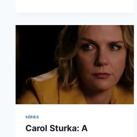
HERÓI
EM
STRANGER
THINGS:
A
EVOLUÇÃO
COMPLETA
DE
ELEVEN
SÉRIES
Carol Sturka: A