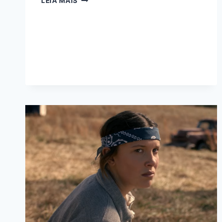
LEIA MAIS
(SEVERANCE):
DESVENDANDO
SÍMBOLOS
E
TEORIAS