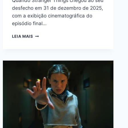
Quando Stranger Things chegou ao seu
desfecho em 31 de dezembro de 2025,
com a exibição cinematográfica do
episódio final…
STRANGER
LEIA MAIS
THINGS
5:
UMA
DESPEDIDA
DECEPCIONANTE?
ANALISANDO
AS
PRINCIPAIS
CRÍTICAS
DOS
FÃS