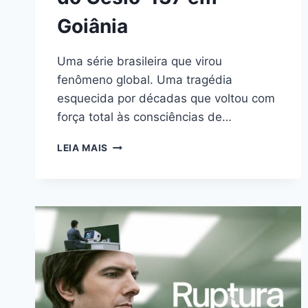
Goiânia
Uma série brasileira que virou
fenômeno global. Uma tragédia
esquecida por décadas que voltou com
força total às consciências de…
EMERGÊNCIA
LEIA MAIS
RADIOATIVA
(NETFLIX):
ANÁLISE
DA
SÉRIE
E
A
TRAGÉDIA
REAL
DO
CÉSIO-