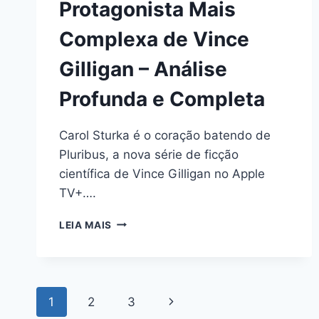
Protagonista Mais
Complexa de Vince
Gilligan – Análise
Profunda e Completa
Carol Sturka é o coração batendo de
Pluribus, a nova série de ficção
científica de Vince Gilligan no Apple
TV+….
CAROL
LEIA MAIS
STURKA:
A
PROTAGONISTA
MAIS
Page
COMPLEXA
Next
1
2
3
DE