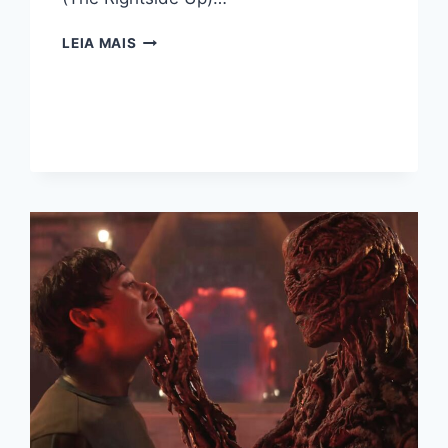
O
LEIA MAIS
UNIVERSO
DE
STRANGER
THINGS:
O
QUE
ESPERAR
DOS
SPIN-
OFFS
E
DO
FUTURO
DA
FRANQUIA?