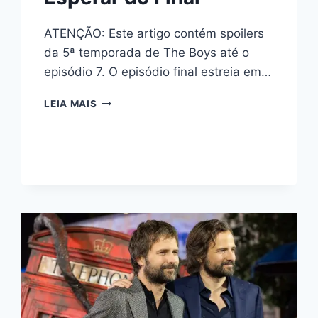
ATENÇÃO: Este artigo contém spoilers
da 5ª temporada de The Boys até o
episódio 7. O episódio final estreia em…
THE
LEIA MAIS
BOYS
TEMPORADA
5:
ANÁLISE,
TUDO
QUE
ACONTECEU
E
O
QUE
ESPERAR
DO
FINAL