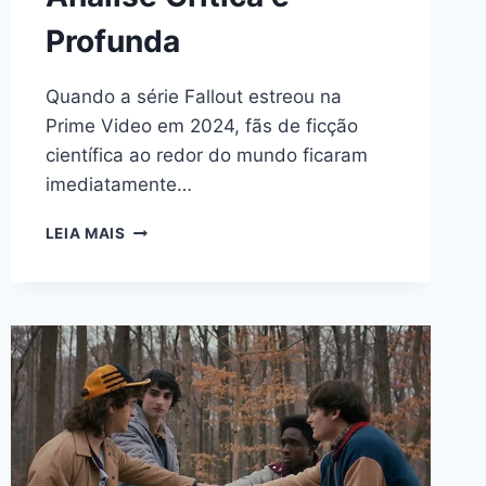
Profunda
Quando a série Fallout estreou na
Prime Video em 2024, fãs de ficção
científica ao redor do mundo ficaram
imediatamente…
FALLOUT
LEIA MAIS
ESTÁ
SE
TORNANDO
A
NOVA
WESTWORLD?
UMA
ANÁLISE
CRÍTICA
E
PROFUNDA