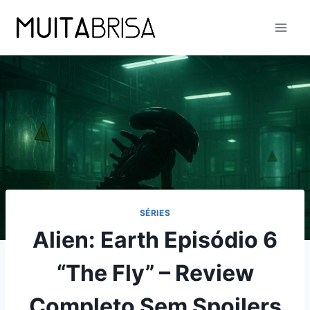
Skip
to
content
SÉRIES
Alien: Earth Episódio 6
“The Fly” – Review
Completo Sem Spoilers