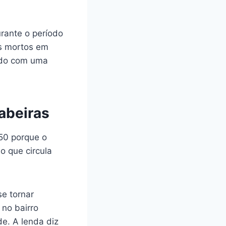
urante o período
es mortos em
ido com uma
abeiras
950 porque o
o que circula
se tornar
 no bairro
e. A lenda diz