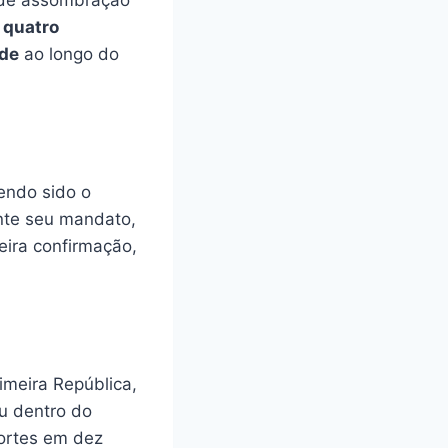
s de assombração
—
quatro
ade
ao longo do
endo sido o
ante seu mandato,
eira confirmação,
imeira República,
u dentro do
ortes em dez