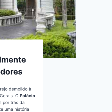
almente
adores
arejo demolido à
 Gerais. O
Palácio
s por trás da
te uma história