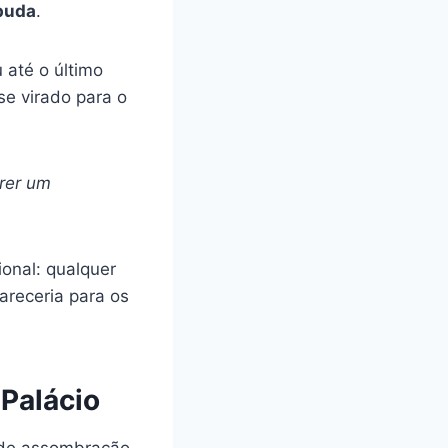
puda
.
 até o último
se virado para o
rer um
onal: qualquer
areceria para os
Palácio