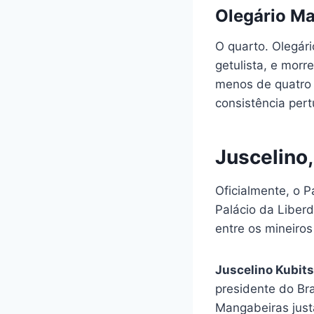
Olegário Ma
O quarto. Olegár
getulista, e mor
menos de quatro
consistência per
Juscelino
Oficialmente, o 
Palácio da Liber
entre os mineiros
Juscelino Kubit
presidente do Bra
Mangabeiras just