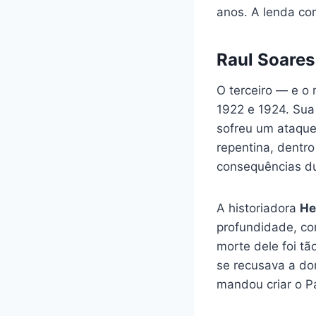
anos. A lenda co
Raul Soare
O terceiro — e o
1922 e 1924. Sua
sofreu um ataque
repentina, dentro
consequências d
A historiadora
He
profundidade, con
morte dele foi t
se recusava a dor
mandou criar o Pa