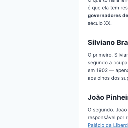
O que torna a le
é que ela tem re
governadores de
século XX.
Silviano B
O primeiro. Silvi
segundo a ocupar
em 1902 — apenas
aos olhos dos sup
João Pinhe
O segundo. João 
responsável por 
Palácio da Liber