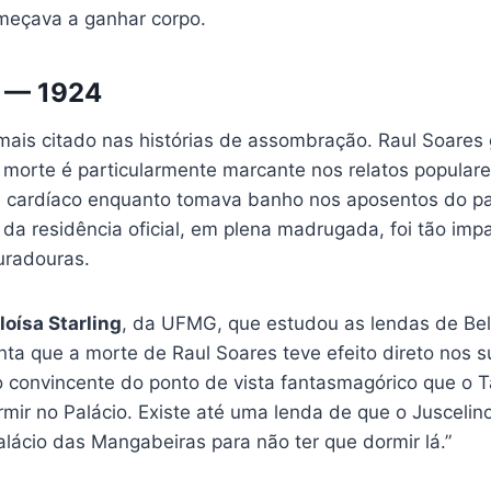
meçava a ganhar corpo.
s — 1924
 mais citado nas histórias de assombração. Raul Soares
 morte é particularmente marcante nos relatos populare
 cardíaco enquanto tomava banho nos aposentos do pa
 da residência oficial, em plena madrugada, foi tão im
uradouras.
loísa Starling
, da UFMG, que estudou as lendas de Be
ta que a morte de Raul Soares teve efeito direto nos s
ão convincente do ponto de vista fantasmagórico que o
mir no Palácio. Existe até uma lenda de que o Juscelin
lácio das Mangabeiras para não ter que dormir lá.”