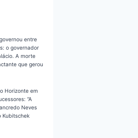
 governou entre
s: o governador
lácio. A morte
pactante que gerou
lo Horizonte em
ucessores: “A
 Tancredo Neves
o Kubitschek