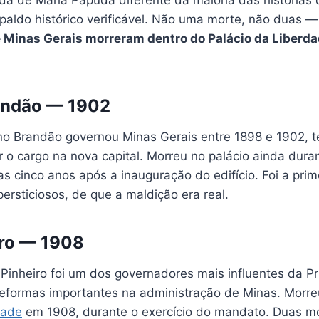
nda de Maria Papuda diferente da maioria das história
spaldo histórico verificável. Não uma morte, não duas 
 Minas Gerais morreram dentro do Palácio da Liberd
randão — 1902
ano Brandão governou Minas Gerais entre 1898 e 1902, t
 o cargo na nova capital. Morreu no palácio ainda dur
 cinco anos após a inauguração do edifício. Foi a prim
ersticiosos, de que a maldição era real.
iro — 1908
Pinheiro foi um dos governadores mais influentes da Pr
reformas importantes na administração de Minas. Morre
dade
em 1908, durante o exercício do mandato. Duas m