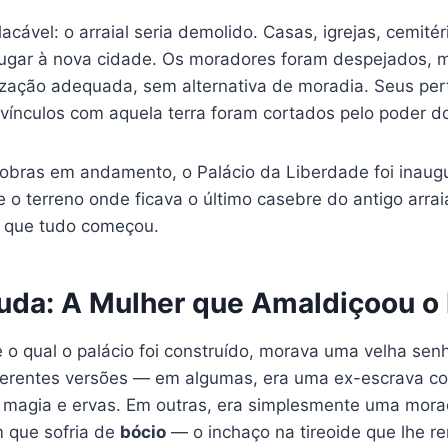
lacável: o arraial seria demolido. Casas, igrejas, cemité
 lugar à nova cidade. Os moradores foram despejados, 
ização adequada, sem alternativa de moradia. Seus pe
 vínculos com aquela terra foram cortados pelo poder d
obras em andamento, o Palácio da Liberdade foi inaug
o terreno onde ficava o último casebre do antigo arraial.
, que tudo começou.
uda: A Mulher que Amaldiçoou o 
o qual o palácio foi construído, morava uma velha senh
ferentes versões — em algumas, era uma ex-escrava c
magia e ervas. Em outras, era simplesmente uma mora
m que sofria de
bócio
— o inchaço na tireoide que lhe r