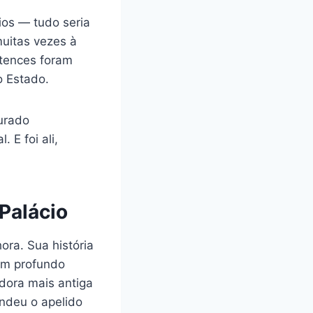
rios — tudo seria
muitas vezes à
rtences foram
o Estado.
urado
 E foi ali,
Palácio
ora. Sua história
om profundo
dora mais antiga
endeu o apelido