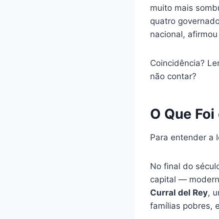
muito mais sombr
quatro governado
nacional, afirmou
Coincidência? Len
não contar?
O Que Foi 
Para entender a l
No final do sécul
capital — moderna
Curral del Rey
, 
famílias pobres,