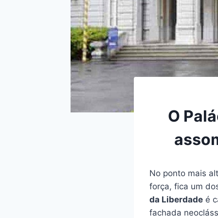
O Palá
assom
No ponto mais alt
força, fica um do
da Liberdade
é c
fachada neocláss